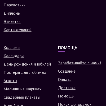
Паровозики
Дипломы
Этикетки
Карта желаний
Коллажи
ПОМОЩЬ
Календари
Зарабатывайте с нами!
День рождения и юбилей
Создание
Постеры для любимых
Оплата
Анкеты
Доставка
Малыши на шариках
Помощь
Свадебные плакаты
Поиск фоторамок
Новый год