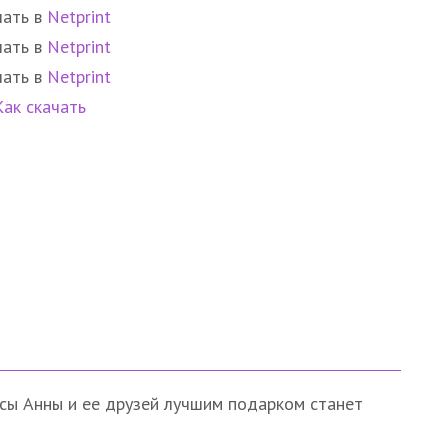
чать в
Netprint
чать в
Netprint
чать в
Netprint
Как скачать
сы Анны и ее друзей лучшим подарком станет