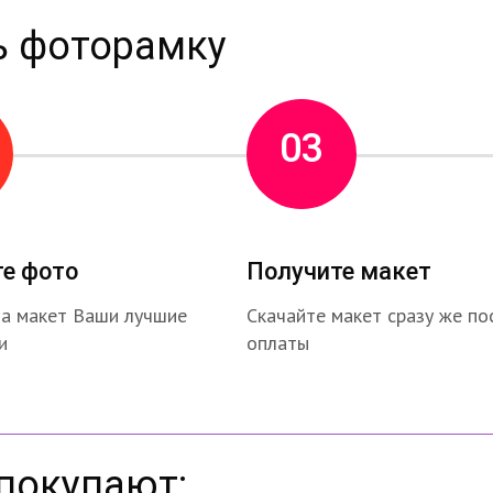
ь фоторамку
03
те фото
Получите макет
на макет Ваши лучшие
Скачайте макет сразу же по
и
оплаты
покупают: