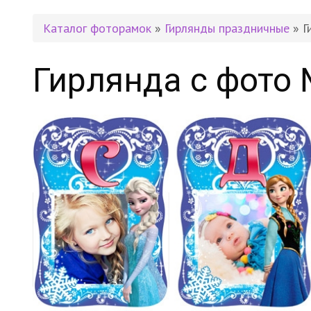
Каталог фоторамок
»
Гирлянды праздничные
» Г
Гирлянда с фото