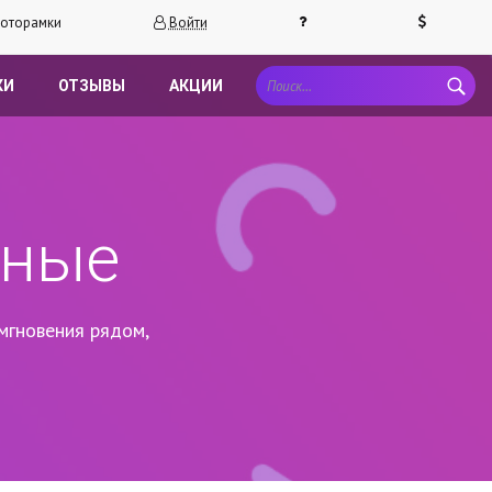
оторамки
Войти
КИ
ОТЗЫВЫ
АКЦИИ
чные
мгновения рядом,