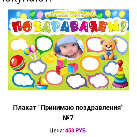
Плакат "Принимаю поздравления"
№7
Цена:
450 РУБ.