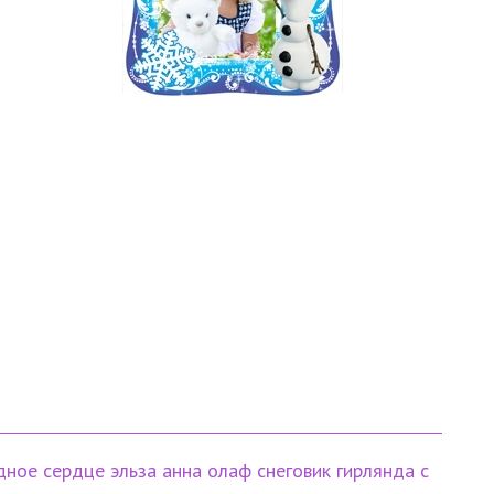
дное сердце
эльза
анна
олаф
снеговик
гирлянда с