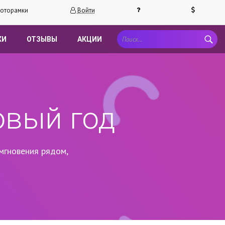
оторамки
Войти
КИ
ОТЗЫВЫ
АКЦИИ
овый год
мгновения рядом,