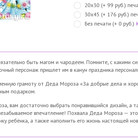
20х30 (+ 99 руб.) печ
30х45 (+ 176 руб.) пе
Без печати (+ 0 руб.)
бязательно быть магом и чародеем. Помните, с какими 
зочный персонаж пришлет им в канун праздника персона
менную грамоту от Деда Мороза «За добрые дела и хор
тным подарком.
а, вам достаточно выбрать понравившийся дизайн, а та
 незабываемое впечатление! Похвала Деда Мороза — это
ку ребёнка, а также наполнить его жизнь настоящей нов