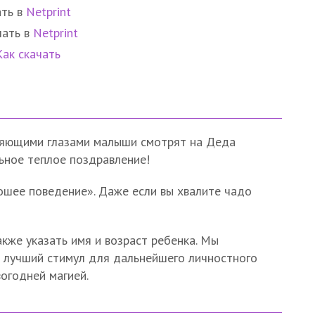
ать в
Netprint
чать в
Netprint
Как скачать
сияющими глазами малыши смотрят на Деда
льное теплое поздравление!
ошее поведение». Даже если вы хвалите чадо
кже указать имя и возраст ребенка. Мы
 лучший стимул для дальнейшего личностного
огодней магией.