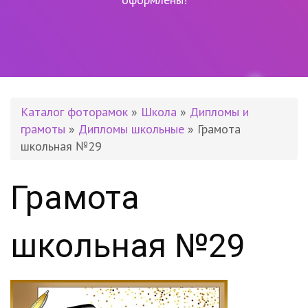
Каталог фоторамок
»
Школа
»
Дипломы и
грамоты
»
Дипломы школьные
» Грамота
школьная №29
Грамота
школьная №29