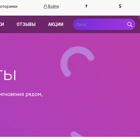
оторамки
Войти
КИ
ОТЗЫВЫ
АКЦИИ
ты
мгновения рядом,