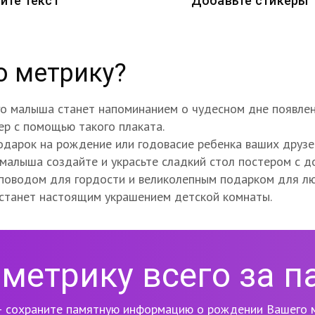
ите текст
Добавьте стикеры
ю метрику?
 малыша станет напоминанием о чудесном дне появлени
ьер с помощью такого плаката.
одарок на рождение или годовасие ребенка ваших друзе
малыша создайте и украсьте сладкий стол постером с 
 поводом для гордости и великолепным подарком для л
 станет настоящим украшением детской комнаты.
метрику всего за п
 сохраните памятную информацию о рождении Вашего м