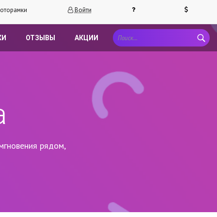
оторамки
Войти
КИ
ОТЗЫВЫ
АКЦИИ
а
мгновения рядом,