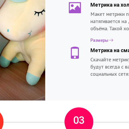
Метрика на хо
Макет метрики п
натягивается на
объёма. Такой х
Размеры
Метрика на см
Скачайте метрик
будут всегда с в
социальных сетя
ь фоторамку
03