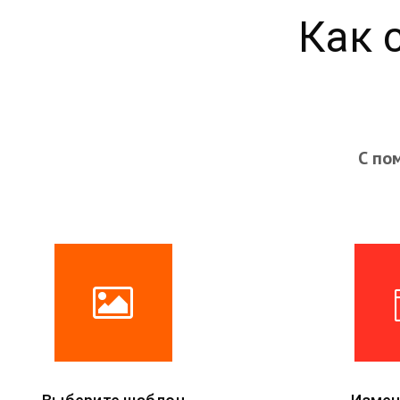
Как 
С по