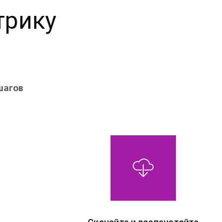
трику
шагов