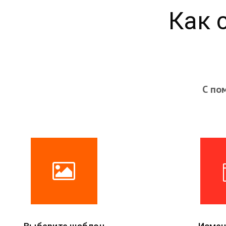
Как 
С по