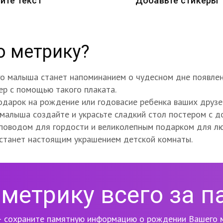
ите текст
Добавьте стикеры
ю метрику?
 малыша станет напоминанием о чудесном дне появлени
ьер с помощью такого плаката.
одарок на рождение или годовасие ребенка ваших друзе
малыша создайте и украсьте сладкий стол постером с 
 поводом для гордости и великолепным подарком для л
 станет настоящим украшением детской комнаты.
метрику всего за п
 сохраните памятную информацию о рождении Вашего м