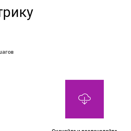
трику
шагов