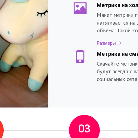
Метрика на хо
Макет метрики п
натягивается на
объёма. Такой х
Размеры
Метрика на см
Скачайте метрик
будут всегда с в
социальных сетя
ь фоторамку
03