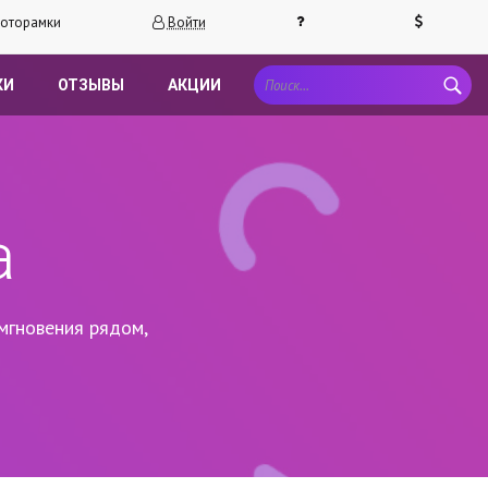
оторамки
Войти
КИ
ОТЗЫВЫ
АКЦИИ
а
мгновения рядом,