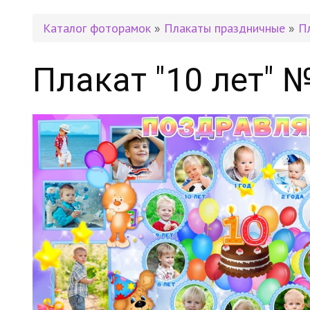
Каталог фоторамок
»
Плакаты праздничные
»
П
Плакат "10 лет" 