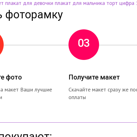
ет
плакат для девочки
плакат для мальчика
торт
цифра 
ь фоторамку
03
те фото
Получите макет
на макет Ваши лучшие
Скачайте макет сразу же по
и
оплаты
покупают: