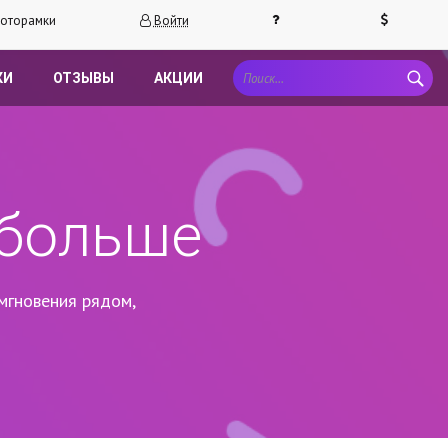
оторамки
Войти
КИ
ОТЗЫВЫ
АКЦИИ
 больше
мгновения рядом,