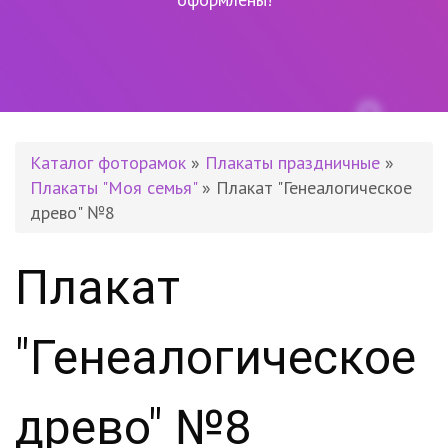
Каталог фоторамок
»
Плакаты праздничные
»
Плакаты "Моя семья"
» Плакат "Генеалогическое
древо" №8
Плакат
"Генеалогическое
древо" №8