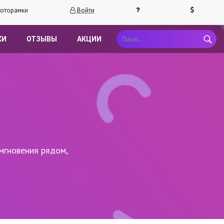
оторамки
Войти
КИ
ОТЗЫВЫ
АКЦИИ
мгновения рядом,