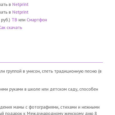
чать в
Netprint
чать в
Netprint
 руб.)
ТВ
или
Смартфон
Как скачать
и группой в унисон, спеть традиционную песню (в
ими руками в школе или детском саду, способен
ждения мамы с фотографиями, стихами и нежными
ный подарок к Международному женскому дню 8