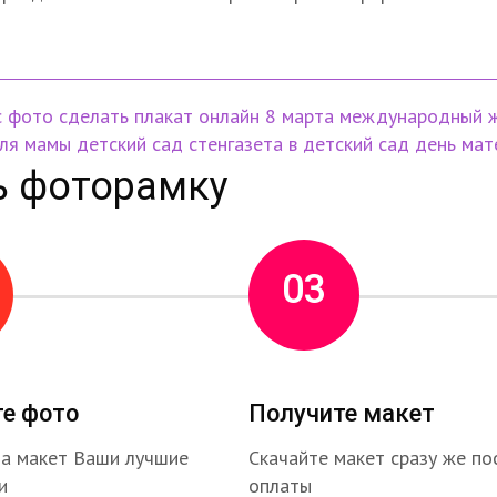
с фото
сделать плакат онлайн
8 марта
международный ж
для мамы
детский сад
стенгазета в детский сад
день мат
ь фоторамку
03
те фото
Получите макет
на макет Ваши лучшие
Скачайте макет сразу же по
и
оплаты