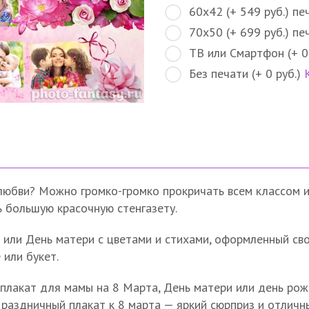
60х42 (+ 549 руб.) пе
70х50 (+ 699 руб.) пе
ТВ или Смартфон (+ 0
Без печати (+ 0 руб.)
юбви? Можно громко-громко прокричать всем классом ил
ь большую красочную стенгазету.
 или День матери с цветами и стихами, оформленный сво
 или букет.
плакат для мамы на 8 Марта, День матери или день ро
раздничный плакат к 8 марта — яркий сюрприз и отлич