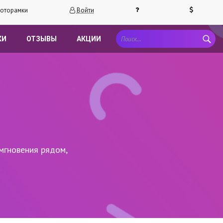
оторамки
Войти
КИ
ОТЗЫВЫ
АКЦИИ
мгновения рядом,