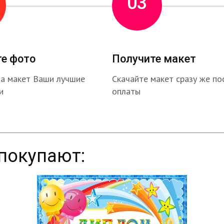
03
те фото
Получите макет
на макет Ваши лучшие
Скачайте макет сразу же по
и
оплаты
покупают: