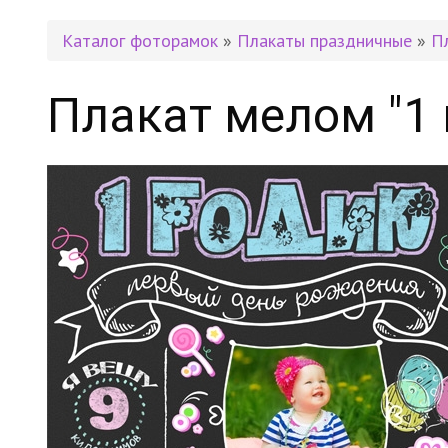
Каталог фоторамок
»
Плакаты праздничные
»
П
Плакат мелом "1 