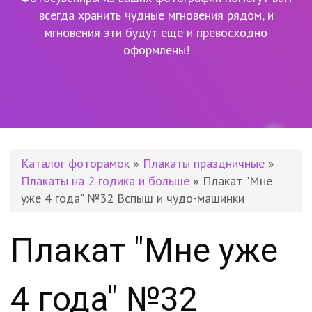
всегда хранить чудные мгновения рядом,
и
мгновения эти будут еще и превосходно
оформлены!
Каталог фоторамок
»
Плакаты праздничные
»
Плакаты на 2 годика и больше
» Плакат "Мне
уже 4 года" №32 Вспыш и чудо-машинки
Плакат "Мне уже
4 года" №32