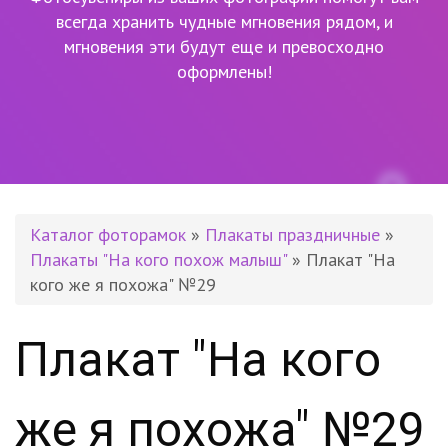
всегда хранить чудные мгновения рядом,
и
мгновения эти будут еще и превосходно
оформлены!
Каталог фоторамок
»
Плакаты праздничные
»
Плакаты "На кого похож малыш"
» Плакат "На
кого же я похожа" №29
Плакат "На кого
же я похожа" №29