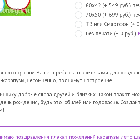
60х42 (+ 549 руб.) пе
70х50 (+ 699 руб.) пе
ТВ или Смартфон (+ 0
Без печати (+ 0 руб.)
ля фотографии Вашего ребёнка и рамочками для поздрав
-карапузы, несомненно, поднимут настроение.
иннику добрые слова друзей и близких. Такой плакат мо
ень рождения, будь это юбилей или годовасие. Создайт
м!
нимаю поздравления
плакат пожеланий
карапузы
лето
ша