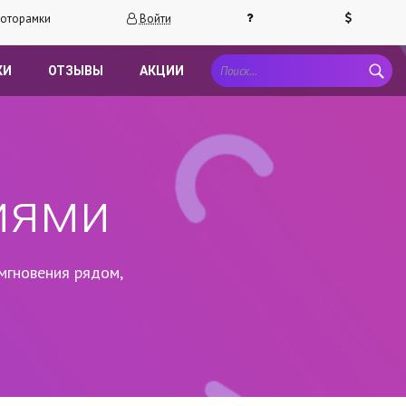
оторамки
Войти
КИ
ОТЗЫВЫ
АКЦИИ
иями
мгновения рядом,