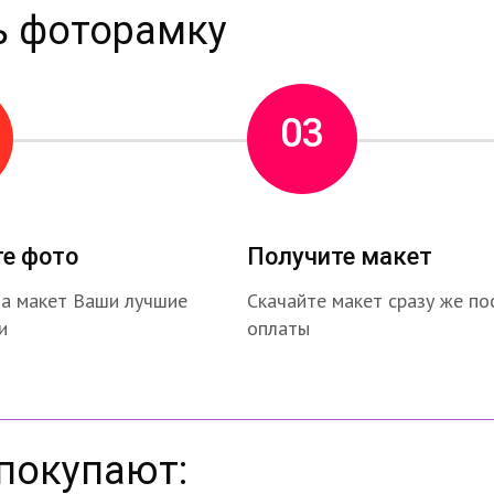
ь фоторамку
03
те фото
Получите макет
на макет Ваши лучшие
Скачайте макет сразу же по
и
оплаты
покупают: