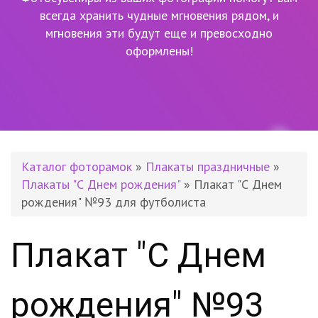
всегда хранить чудные мгновения рядом,
и
мгновения эти будут еще и превосходно
оформлены!
Каталог фоторамок
»
Плакаты праздничные
»
Плакаты "С Днем рождения"
» Плакат "С Днем
рождения" №93 для футболиста
Плакат "С Днем
рождения" №93