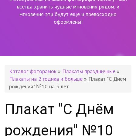
всегда хранить чудные мгновения рядом,
и
мгновения эти будут еще и превосходно
оформлены!
Каталог фоторамок
»
Плакаты праздничные
»
Плакаты на 2 годика и больше
» Плакат "С Днём
рождения" №10 на 5 лет
Плакат "С Днём
рождения" №10