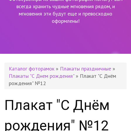
всегда хранить чудные мгновения рядом,
и
мгновения эти будут еще и превосходно
оформлены!
Каталог фоторамок
»
Плакаты праздничные
»
Плакаты "С Днем рождения"
» Плакат "С Днём
рождения" №12
Плакат "С Днём
рождения" №12