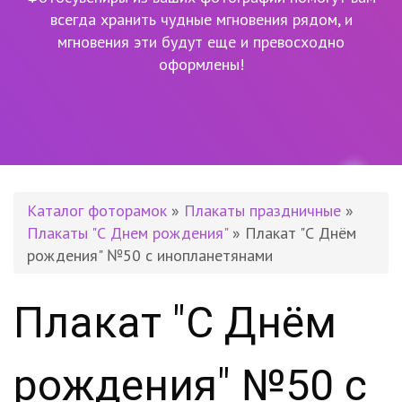
всегда хранить чудные мгновения рядом,
и
мгновения эти будут еще и превосходно
оформлены!
Каталог фоторамок
»
Плакаты праздничные
»
Плакаты "С Днем рождения"
» Плакат "С Днём
рождения" №50 с инопланетянами
Плакат "С Днём
рождения" №50 с