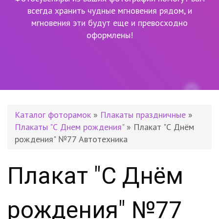
всегда хранить чудные мгновения рядом,
и
мгновения эти будут еще и превосходно
оформлены!
Каталог фоторамок
»
Плакаты праздничные
»
Плакаты "С Днем рождения"
» Плакат "С Днём
рождения" №77 Автотехника
Плакат "С Днём
рождения" №77