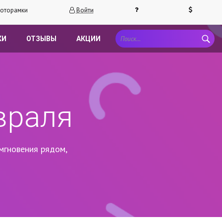
оторамки
Войти
КИ
ОТЗЫВЫ
АКЦИИ
враля
мгновения рядом,