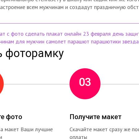
настроение всем мужчинам и создадут праздничную обст
ат с фото
сделать плакат онлайн
23 февраля
день защи
чинам
для мужчин
самолет
парашют
парашютики
звезда
ь фоторамку
03
те фото
Получите макет
на макет Ваши лучшие
Скачайте макет сразу же по
и
оплаты