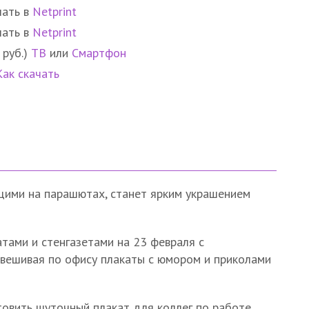
чать в
Netprint
чать в
Netprint
 руб.)
ТВ
или
Смартфон
Как скачать
щими на парашютах, станет ярким украшением
тами и стенгазетами на 23 февраля с
звешивая по офису плакаты с юмором и приколами
овить шуточный плакат для коллег по работе.