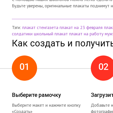
Будьте уверены, оригинальные плакаты поднимут 
Тэги:
плакат
стенгазета
плакат на 23 февраля
плак
солдатики
школьный плакат
плакат на работу
муж
Как создать и получит
01
02
Выберите рамочку
Загрузи
Выберите макет и нажмите кнопку
Добавьте 
«Создать»
фотографи