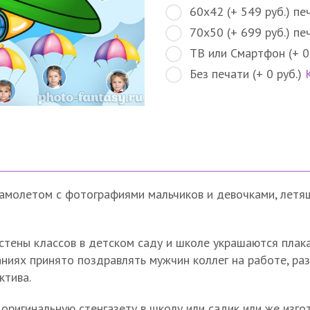
60х42 (+ 549 руб.) пе
70х50 (+ 699 руб.) пе
ТВ или Смартфон (+ 0
Без печати (+ 0 руб.)
самолетом с фотографиями мальчиков и девочками, летя
стены классов в детском саду и школе украшаются плака
аниях принято поздравлять мужчин коллег на работе, ра
ктива.
ригинальную стенгазету в школу или садик или же изгот