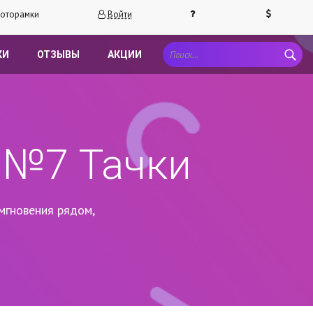
оторамки
Войти
КИ
ОТЗЫВЫ
АКЦИИ
 №7 Тачки
мгновения рядом,