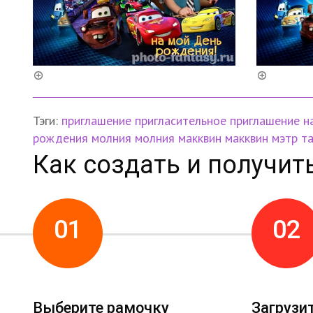
Тэги:
приглашение
пригласительное
приглашение н
рождения
молния
молния макквин
макквин
мэтр
т
Как создать и получит
01
02
Выберите рамочку
Загрузи