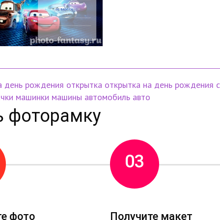
а день рождения
открытка
открытка на день рождения
ачки
машинки
машины
автомобиль
авто
ь фоторамку
03
те фото
Получите макет