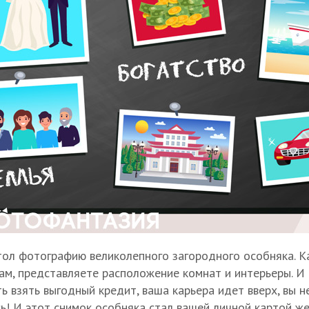
стол фотографию великолепного загородного особняка. К
ам, представляете расположение комнат и интерьеры. И 
ь взять выгодный кредит, ваша карьера идет вверх, вы
! И этот снимок особняка стал вашей личной картой же