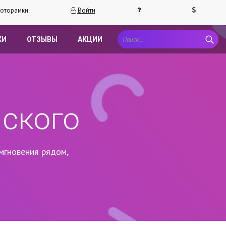
оторамки
Войти
КИ
ОТЗЫВЫ
АКЦИИ
ского
мгновения рядом,