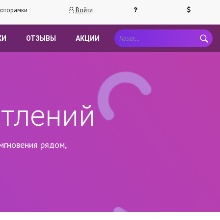
оторамки
Войти
КИ
ОТЗЫВЫ
АКЦИИ
атлений
мгновения рядом,