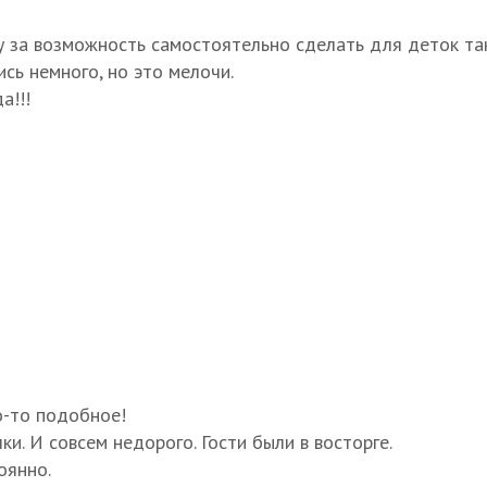
у за возможность самостоятельно сделать для деток таку
сь немного, но это мелочи.
а!!!
о-то подобное!
и. И совсем недорого. Гости были в восторге.
оянно.