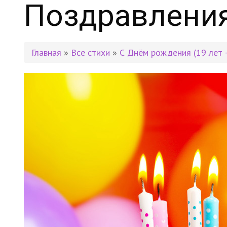
Поздравления
Главная
»
Все стихи
»
С Днём рождения (19 лет 