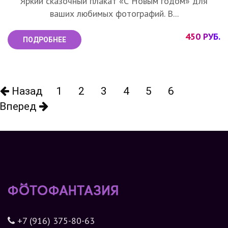
Яркий сказочный плакат «С Новым годом» для
ваших любимых фотографий. В...
450 РУБ.
ПОДРОБНЕЕ
Назад
1
2
3
4
5
6
Вперед
+7 (916) 375-80-63