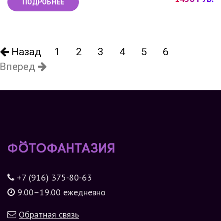
ПОДРОБНЕЕ
Назад
1
2
3
4
5
6
Вперед
+7 (916) 375-80-63
9.00–19.00 ежедневно
Обратная связь